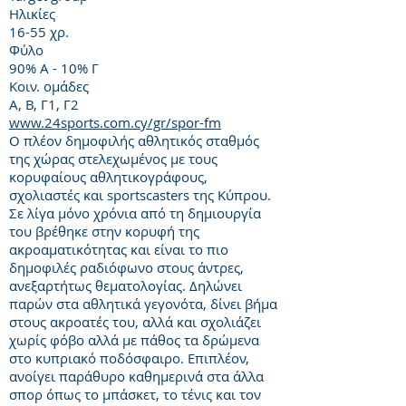
Ηλικίες
16-55 χρ.
Φύλο
90% Α - 10% Γ
Κοιν. ομάδες
Α, Β, Γ1, Γ2
www.24sports.com.cy/gr/spor-fm
Ο πλέον δημοφιλής αθλητικός σταθμός
της χώρας στελεχωμένος με τους
κορυφαίους αθλητικογράφους,
σχολιαστές και sportscasters της Κύπρου.
Σε λίγα μόνο χρόνια από τη δημιουργία
του βρέθηκε στην κορυφή της
ακροαματικότητας και είναι το πιο
δημοφιλές ραδιόφωνο στους άντρες,
ανεξαρτήτως θεματολογίας. Δηλώνει
παρών στα αθλητικά γεγονότα, δίνει βήμα
στους ακροατές του, αλλά και σχολιάζει
χωρίς φόβο αλλά με πάθος τα δρώμενα
στο κυπριακό ποδόσφαιρο. Επιπλέον,
ανοίγει παράθυρο καθημερινά στα άλλα
σπορ όπως το μπάσκετ, το τένις και τον