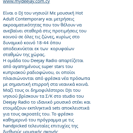
www.mydeejay.com.cy
Είναι ο DJ του νησιού! Με μουσική Hot
Adult Contemporary και μετρήσεις
ακροαματικότητας που τον θέλουν να
ανεβαίνει σταθερά στις προτιμήσεις του
κοινού σε όλες τις ζώνες, κυρίως στο
δυναμικό κοινό 18-44 όπου
αποδεικνύεται εκ των κορυφαίων
σταθμών της χώρας.
Η ομάδα του Deejay Radio απαρτίζεται
από αγαπημένους super stars του
κυπριακού ραδιοφώνου, οι οποίοι
πλαισιώνονται από φρέσκα νέα πρόσωπα
με σημαντική επιρροή στα νεανικά κοινά.
Μαζί τους οι δημοφιλέστεροι DJs του
νησιού βρίσκουν τα Σ/Κ στο studio του
Deejay Radio το ιδανικό μουσικό στέκι και
ετοιμάζουν εκπληκτικά sets αποκλειστικά
για τους ακροατές του. Το φρέσκο
καθημερινό του πρόγραμμα με τις
handpicked τελευταίες επιτυχίες της
διεθνούς μουσικής σκηνής