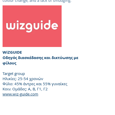
colour change, and a lack of smudging.
WiZGUIDE
Οδηγός διασκέδασης και δικτύωσης με
φίλους
Target group
Ηλικίες: 25-54 χρονών
Φύλο: 45% άντρες και 55% γυναίκες
Κοιν. Ομάδες: Α, Β, Γ1, Γ2
www.wiz-guide.com
Είναι ο μεγαλύτερος οδηγός διασκέδασης
της Κύπρου. Η ομάδα του WiZ πέραν της
πλήρους καταγραφής εστιατορίων και