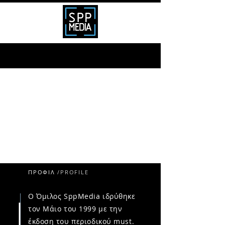
ΠΡΟΦΙΛ
/PROFILE
Ο Όμιλος SppMedia ιδρύθηκε
τον Μάιο του 1999 με την
έκδοση του περιοδικού must.